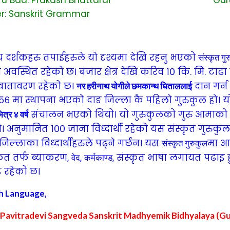
: Sanskrit Grammar
दर्शकहरु तपाईहरुले याे दृश्यमा देखि रहनु भएको
संस्कृत गु
 अवस्थित रहेको छ। बजार क्षेत्र देखि करिव १० कि. मि. टाढ
वातावरण रहेको छ।
दान गर्
नर हरीनाथ याेगी
ले
छमकान्थ धिताल
लाई
०५६ मा स्थापना भएकाे दाङ जिल्ला कै पहिलाे गुरुकुल हाे। 
संचालन भएको थियो। यो गुरुकुलको गुरु आमाको
त्र ४ वर्ष
। अनुमानित १०० जाना विध्दार्थी रहेक‍ो यस संस्कृत गुरुकु
जिल्लाका विध्दार्थीहरुले पढ्ने गर्छन। यस
मा आध
संस्कृत गुरुकुल
कृत तर्फ ब्याकरण,
,
, संस्कृत भाषा लगायत पढाइ हु
वेद
कर्मकाण्ड
 रहेको छ।
sh Language,
 Pavitradevi Sangveda Sanskrit Madhyemik Bidhyalaya (Gu