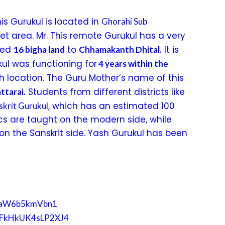
s Gurukul is located in
Ghorahi Sub
et area. Mr. This remote Gurukul has a very
ted
to
It is
16 bigha land
Chhamakanth Dhital.
kul was functioning for
4 years within the
h location. The Guru Mother’s name of this
Students from different districts like
ttarai.
, which has an estimated 100
skrit Gurukul
tics are taught on the modern side, while
on the Sanskrit side. Yash Gurukul has been
ST1aW6b5kmVbn1
b1FkHkUK4sLP2XJ4