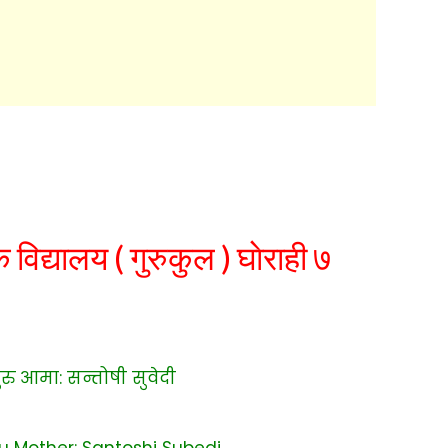
िक
विद्यालय
( गुरुकुल ) घाेराही ७
ु आमा: सन्तोषी सुवेदी
Mother: Santoshi Subedi