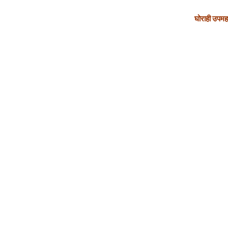
घोराही उपम