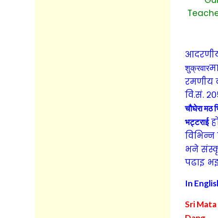
Teacher
आदरणीय 
मा
शुक्रवार
रमणीय 
वि.सं. २
चौघेरा मठ
भि
हो
भट्टराई
विभिन्न 
भने संस्
पढाइ भइ
In Engli
Sri Mata
Dang