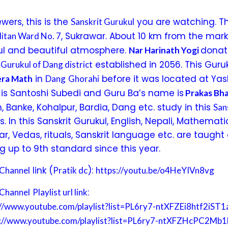
wers, this is the
you are watching. Thi
Sanskrit Gurukul
, Sukrawar. About 10 km from the mark
itan Ward No. 7
l and beautiful atmosphere.
dona
Nar Harinath Yogi
established in 2056. This Guru
t Gurukul of Dang district
in
before it was located at Yas
ra Math
Dang
Ghorahi
 is Santoshi Subedi and Guru Ba’s name is
Prakas Bha
 Banke, Kohalpur, Bardia, Dang etc. study in this
San
. In this Sanskrit Gurukul, English, Nepali, Mathema
, Vedas, rituals, Sanskrit language etc. are taught 
g up to 9th standard since this year.
link (
):
Channel
Pratik dc
https://youtu.be/o4HeYIVn8vg
:
Channel
Playlist url link
://www.youtube.com/playlist?list=PL6ry7-ntXFZEi8htf2i
s://www.youtube.com/playlist?list=PL6ry7-ntXFZHcPC2M