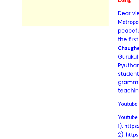
Dear vie
Metropol
peacefu
the
firs
Chaughe
Gurukul
Pyuthan,
students
grammar
teachin
Youtube 
Youtube 
1).
https
2).
http