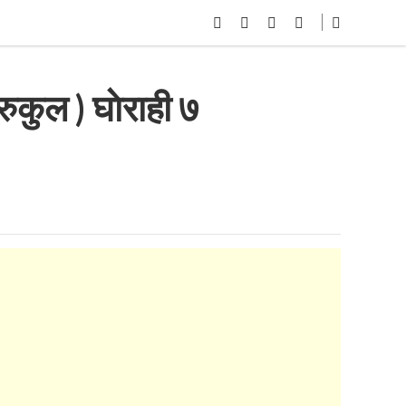
रुकुल ) घाेराही ७