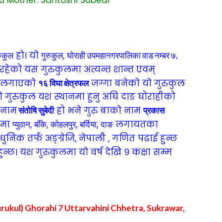
हाे। याे
,
रुकुल
गुरुकुल
घाेराही उपमहानगरपालिका वाड नम्बर ७,
ा रहेको यस गुरुकुलमा अत्यन्त शान्त एवम्
न लगाएकाे
जग्गा बनेकाे याे गुरुकुल
१६ विघा क्षेत्रफल
यो गुरुकुल यश स्थानमा हुनु अघि दाङ घोराही‍को
 नाम
हो भने गुरु बाकाे नाम
संतोषि सुबेदी
प्रकास
लमा
,
,
,
,
लगायतका
प्युठान
बाँके
कोहलपुर
बर्दिया
दाङ
ुनिक तर्फ अङ्ग्रेजि, नेपाली , गणित पढाई हुन्छ
न्छ। यश गुरुकुलमा याे वर्ष देखि ९ कक्षा सम्म
rukul) Ghorahi 7 Uttarvahini Chhetra, Sukrawar,